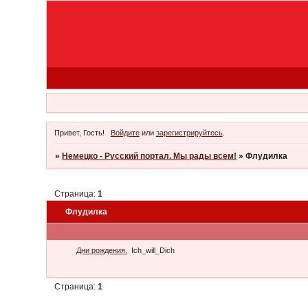
Привет, Гость!
Войдите
или
зарегистрируйтесь
.
»
Немецко - Русский портал. Мы рады всем!
»
Флудилка
Страница:
1
Флудилка
Тема
Дни рождения.
Ich_will_Dich
Страница:
1