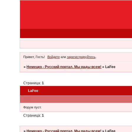
Привет, Гость!
Войдите
или
зарегистрируйтесь
.
»
Немецко - Русский портал. Мы рады всем!
»
LaFee
Страница:
1
LaFee
Тема
Форум пуст.
Страница:
1
»
Немецко - Русский портал. Мы рады всем!
»
LaFee