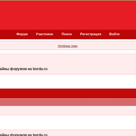
Форум
Участники
Поиск
Регистрация
Войти
Активные темы
зайны форумов на borda.ru
Ответов
Просмотров
зайны форумов на borda.ru