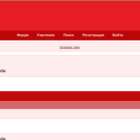
Форум
Участники
Поиск
Регистрация
Войти
Активные темы
уба
Ответов
Просмотров
уба