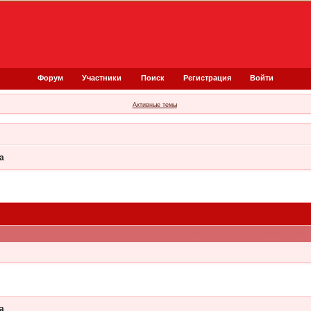
Форум
Участники
Поиск
Регистрация
Войти
Активные темы
а
Ответов
Просмотров
а